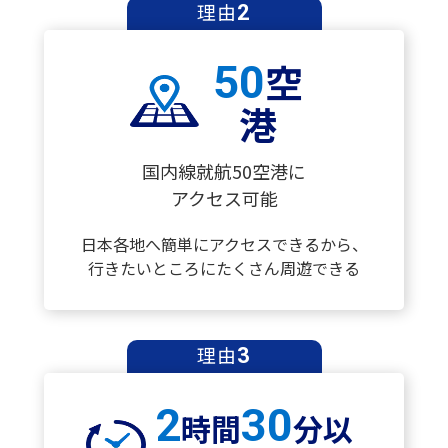
理由
2
空
50
港
国内線就航50空港に
アクセス可能
日本各地へ簡単にアクセスできるから、
行きたいところにたくさん周遊できる
理由
3
2
30
時間
分以