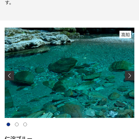
す。
高知
仁淀ブルー