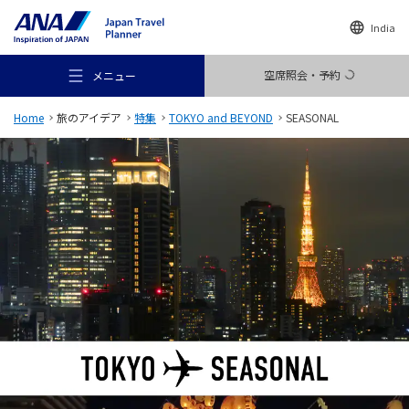
India
空席照会・予約
メニュー
Home
旅のアイデア
特集
TOKYO and BEYOND
SEASONAL
おすすめの旅
旅のアイデア
行き先