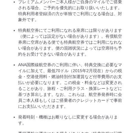
プレミアムメンバーご本人様がご自身のマイルでご搭乗
される場合、ご予約を優先的にお取り扱いいたします。
特典利用者登録済の方が単独でご利用になる場合は、対
象外です。
特典航空券にてご利用になれる座席には限りがあります
（便によっては設定がない場合があります）。有償航空
券席に空席がある便でも特典航空券ではご利用になれな
い場合があります。便の混雑状況によっては空席待ち予
約をお受けできない場合があります。
ANA国際線航空券のご利用に伴い、特典交換に必要なマ
イルに加えて、最低70ドル（2015年2月現在）からの税
金・空港使用料・燃油特別付加運賃など付帯費用のお支
払いが必要になります。この税金・料金などは変更され
ることがあり、旅程・ご利用クラス・換算レートなどに
基づき算出します。なお、これらは、航空券発券時に会
員ご本人様もしくはご搭乗者のクレジットカードで事前
にお支払いいただきます。
発着時刻・機種はお断りなしに変更する場合がありま
す。