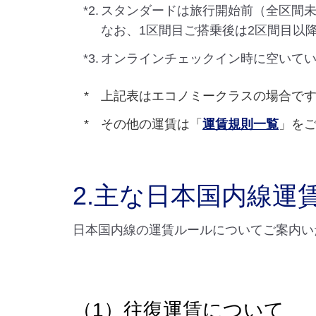
*2.
スタンダードは旅行開始前（全区間
なお、1区間目ご搭乗後は2区間目以
*3.
オンラインチェックイン時に空いて
上記表はエコノミークラスの場合で
その他の運賃は「
運賃規則一覧
」を
2.主な日本国内線運
日本国内線の運賃ルールについてご案内い
（1）往復運賃について