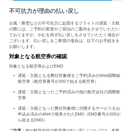
不可抗力が理由の払い戻し
台風・降雪などの不可抗力に起因するフライトの遅延・欠航
の際には、ご予約の変更やご宿泊のご案内をさせていただい
ておりますが、やむを得ず払い戻しをさせていただく場合が
ございます。払い戻しをご希望の場合は、以下のお手続きを
お願いします。
対象となる航空券の確認
対象となる航空券およびEMD
遅延・欠航となる弊社対象便をご予約済みのANA国際線
航空券（航空券番号が205で始まる航空券）
遅延・欠航となったご予約済みの他の航空会社の国際航
空券
遅延・欠航となった弊社対象便に付随するサービスをお
申込み済みのANAで発券されたEMD（EMD番号が205か
ら始まるEMD）
ご注意：
他の航空会社の航空券の払い戻しについては、各航