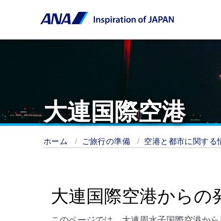
大連国際空港
ホーム
ご旅行の準備
空港と都市に関する
大連国際空港からの
このページでは、大連周水子国際空港から