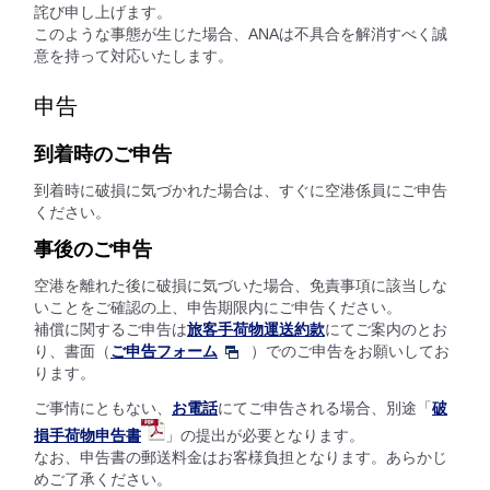
詫び申し上げます。
このような事態が生じた場合、ANAは不具合を解消すべく誠
意を持って対応いたします。
申告
到着時のご申告
到着時に破損に気づかれた場合は、すぐに空港係員にご申告
ください。
事後のご申告
空港を離れた後に破損に気づいた場合、免責事項に該当しな
いことをご確認の上、申告期限内にご申告ください。
補償に関するご申告は
旅客手荷物運送約款
にてご案内のとお
り、書面（
ご申告フォーム
）でのご申告をお願いしてお
ります。
ご事情にともない、
お電話
にてご申告される場合、別途「
破
損手荷物申告書
」の提出が必要となります。
なお、申告書の郵送料金はお客様負担となります。あらかじ
めご了承ください。