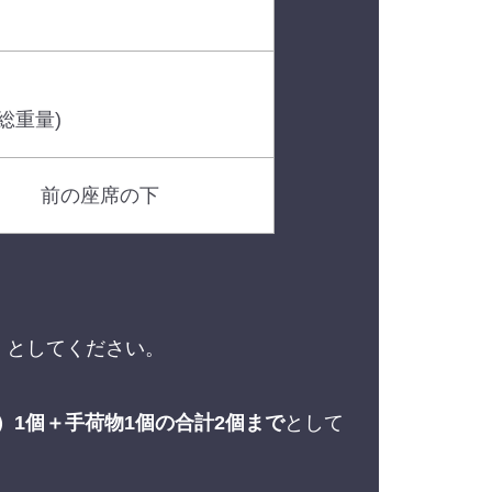
総重量)
前の座席の下
」
としてください。
）1個＋手荷物1個の合計2個まで
として