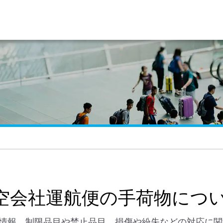
航空会社運航便の手荷物につ
情報、制限品目や禁止品目、損傷や紛失などの対応に関