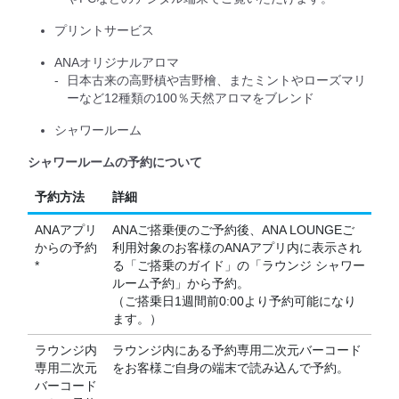
プリントサービス
ANAオリジナルアロマ
日本古来の高野槙や吉野檜、またミントやローズマリ
ーなど12種類の100％天然アロマをブレンド
シャワールーム
シャワールームの予約について
予約方法
詳細
ANAアプリ
ANAご搭乗便のご予約後、ANA LOUNGEご
からの予約
利用対象のお客様のANAアプリ内に表示され
*
る「ご搭乗のガイド」の「ラウンジ シャワー
ルーム予約」から予約。
（ご搭乗日1週間前0:00より予約可能になり
ます。）
ラウンジ内
ラウンジ内にある予約専用二次元バーコード
専用二次元
をお客様ご自身の端末で読み込んで予約。
バーコード