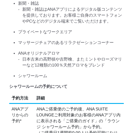
新聞・雑誌
新聞・雑誌はANAアプリによるデジタル版コンテンツ
を提供しております。お客様ご自身のスマートフォン
やPCなどのデジタル端末でご覧いただけます。
プライベートなワークエリア
マッサージチェアのあるリラクゼーションコーナー
ANAオリジナルアロマ
日本古来の高野槙や吉野檜、またミントやローズマリ
ーなど12種類の100％天然アロマをブレンド
シャワールーム
シャワールームの予約について
予約方法
詳細
ANAアプ
ANAご搭乗便のご予約後、ANA SUITE
リからの
LOUNGEご利用対象のお客様のANAアプリ内
予約*
に表示される「ご搭乗のガイド」の「ラウン
ジ シャワールーム予約」から予約。
（ご搭乗日1週間前0:00より予約可能になり