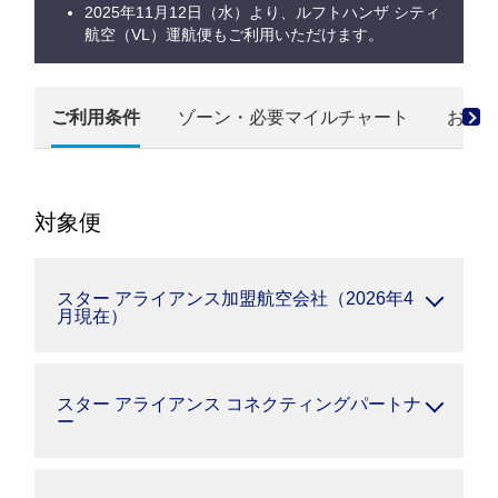
2025年11月12日（水）より、ルフトハンザ シティ
航空（VL）運航便もご利用いただけます。
ご利用条件
ゾーン・必要マイルチャート
お申
対象便
スター アライアンス加盟航空会社（2026年4
月現在）
スター アライアンス コネクティングパートナ
ー