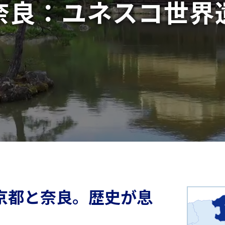
奈良：
ユネスコ世界
京都と奈良。
歴史が息