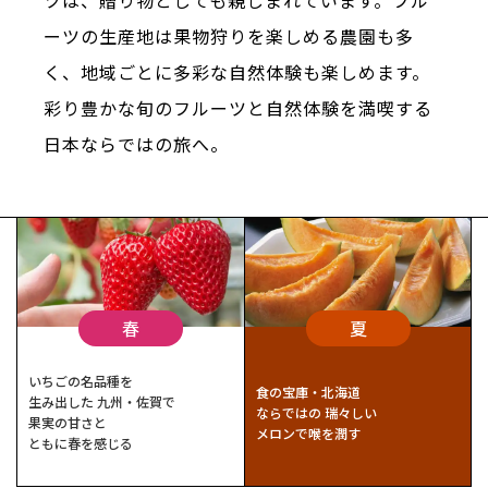
ツは、贈り物としても親しまれています。フル
ーツの生産地は果物狩りを楽しめる農園も多
く、地域ごとに多彩な自然体験も楽しめます。
彩り豊かな旬のフルーツと自然体験を満喫する
日本ならではの旅へ。
春
夏
いちごの名品種を
食の宝庫・北海道
生み出した
九州・佐賀で
ならではの
瑞々しい
果実の甘さと
メロンで喉を潤す
ともに春を感じる