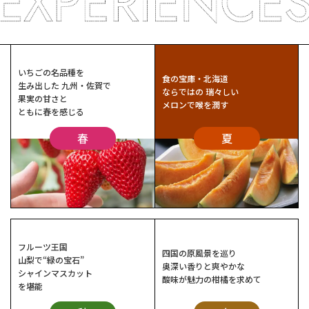
いちごの名品種を
食の宝庫・北海道
生み出した
九州・佐賀で
ならではの
瑞々しい
果実の甘さと
メロンで喉を潤す
ともに春を感じる
春
夏
フルーツ王国
四国の原風景を巡り
山梨で“緑の宝石”
奥深い香りと爽やかな
シャインマスカット
酸味が魅力の柑橘を求めて
を堪能