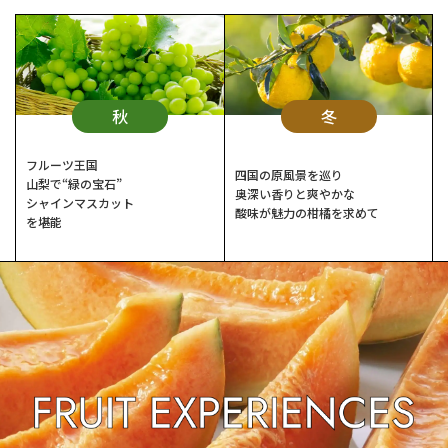
秋
冬
フルーツ王国
四国の原風景を巡り
山梨で“緑の宝石”
奥深い香りと爽やかな
シャインマスカット
酸味が魅力の柑橘を求めて
を堪能