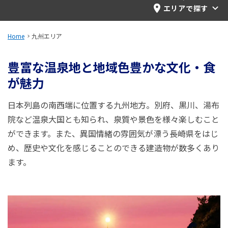
旅のお役立ち情報
エリアで探す
ANA サービス
Home
九州エリア
豊富な温泉地と地域色豊かな文化・食
が魅力
閉じる
日本列島の南西端に位置する九州地方。別府、黒川、湯布
院など温泉大国とも知られ、泉質や景色を様々楽しむこと
ができます。また、異国情緒の雰囲気が漂う長崎県をはじ
め、歴史や文化を感じることのできる建造物が数多くあり
ます。