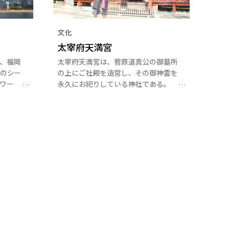
文化
太宰府天満宮
、福岡
太宰府天満宮は、菅原道真公の御墓所
のシー
の上にご社殿を造営し、その御神霊を
ワー
永久にお祀りしている神社である。
ーとし
「学問・至誠・厄除けの神様」とし
岡市西
て、日本全国はもとより広く世のご崇
、
敬を集め、年間に約800万人の参拝者
われた正
が訪れている。
ラーセ
。