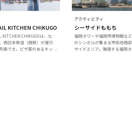
アクティビティ
AIL KITCHEN CHIKUGO
シーサイドももち
IL KITCHEN CHIKUGOは、九
福岡タワーや福岡市博物館など
、西日本鉄道（西鉄）が運行
のシンボルが集まる市街地西部
列車です。ピザ窯のあるキッ
サイドエリア。隣接する福岡タ
2席分のダイニングテーブルが
は、全長234ｍあり、海浜タワ
た3両編成の列車で、食事を
ては日本一の高さを誇る。 福
、西鉄福岡駅と大牟田駅間の
副都心のシンボル的存在であり
を楽しめます。キッチンクロ
8000枚ものハーフミラーで覆
ージした赤いチェックの外装
三角形のシャープな外観は「ミ
の文化満載の車内インテリ
イル」の愛称で親しまれている
を五感で感じる2時間半の旅