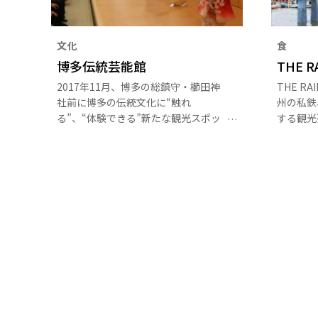
文化
食
博多伝統芸能館
THE R
2017年11月、博多の総鎮守・櫛田神
THE RA
社前に博多の伝統文化に“触れ
州の私鉄
る”、“体験できる”新たな観光スポッ
する観光
トとなる「博多伝統芸能館」が誕生。
チンと5
この施設は、「博多券番事務所・稽古
用意され
場」も兼ねています。※日常的に舞台
しながら
の公開はありません
田園風景
スをイメ
に、筑後
ア。筑後
です。