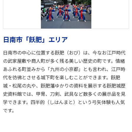
日南市「飫肥」エリア
日南市の中心に位置する飫肥（おび）は、今なお江戸時代
の武家屋敷や商人町が多く残る美しい歴史の町です。情緒
あふれる町並みから「九州の小京都」とも言われ、江戸時
代を彷彿とさせる城下町を楽しむことができます。飫肥
城・松尾の丸や、飫肥藩ゆかりの資料を展示する飫肥城歴
史資料館では、甲冑、刀剣、武具など数多くの展示品を見
学できます。四半的（しはんまと）という弓矢体験も人気
です。