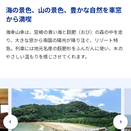
旅のお役立ち情報
海の景色、山の景色、豊かな自然を車窓
から満喫
ANA サービス
海幸山幸は、宮崎の青い海と飫肥（おび）の森の中を走
り、大きな窓から南国の陽光が降り注ぐ、リゾート特
閉じる
急。列車には地元名産の飫肥杉をふんだんに使い、木の
やさしい温もりを感じさせてくれます。