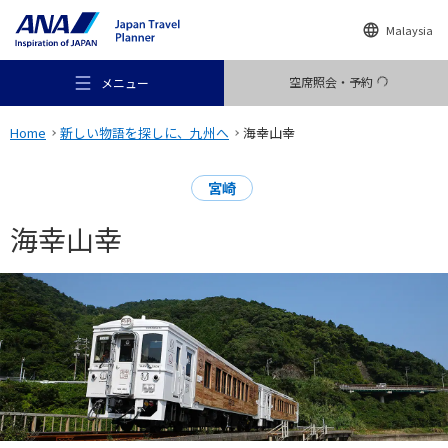
Malaysia
空席照会・予約
メニュー
Home
新しい物語を探しに、九州へ
海幸山幸
宮崎
海幸山幸
おすすめの旅
旅のアイデア
行き先