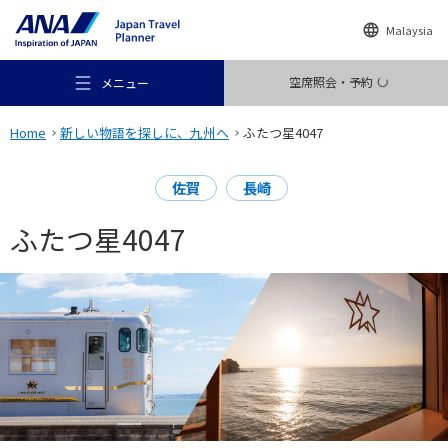
Malaysia
空席照会・予約
メニュー
Home
新しい物語を探しに、九州へ
ふたつ星4047
佐賀
長崎
ふたつ星4047
おすすめの旅
旅のアイデア
行き先