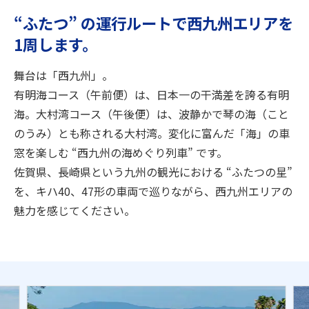
旅のお役立ち情報
“ふたつ” の運行ルートで西九州エリアを
1周します。
ANA サービス
舞台は「西九州」。
有明海コース（午前便）は、日本一の干満差を誇る有明
閉じる
海。大村湾コース（午後便）は、波静かで琴の海（こと
のうみ）とも称される大村湾。変化に富んだ「海」の車
窓を楽しむ “西九州の海めぐり列車” です。
佐賀県、長崎県という九州の観光における “ふたつの星”
を、キハ40、47形の車両で巡りながら、西九州エリアの
魅力を感じてください。