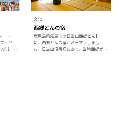
文化
西郷どんの宿
メート
鹿児島県霧島市の日当山西郷どん村
フェリ
に、西郷どんの宿がオープンしまし
で約1
た。日当山温泉郷にあり、当時西郷が
景観は
宿泊していた龍宝家をもとに建設され
。
た資料館で、日本庭園も併設。新たな
観光施設として注目を集めています。