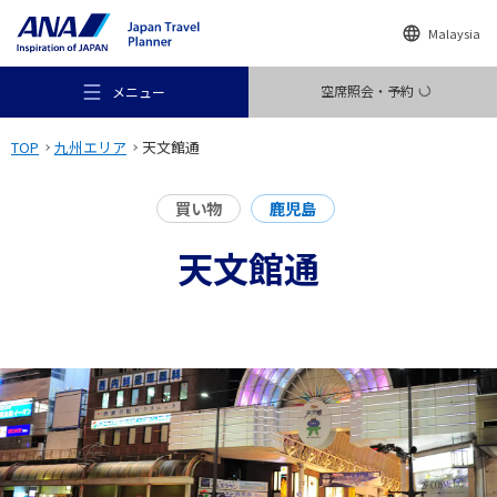
Malaysia
空席照会・予約
メニュー
TOP
九州エリア
天文館通
買い物
鹿児島
天文館通
おすすめの旅
旅のアイデア
行き先