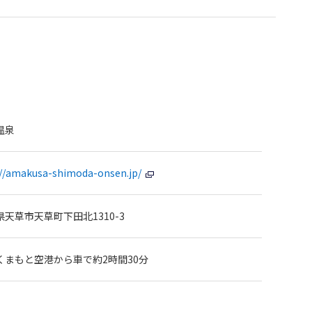
温泉
://amakusa-shimoda-onsen.jp/
県天草市天草町下田北1310-3
くまもと空港から車で約2時間30分