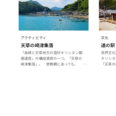
アクティビティ
文化
天草の﨑津集落
道の駅
「長崎と天草地方の潜伏キリシタン関
世界文化
連遺産」の構成資産の一つ、「天草の
キリシタ
﨑津集落」。 禁教期にあっても、
「天草の
250年以上もの間信仰を続け、アワビ
津教会の
やタイラギなどの貝殻内側の模様を聖
﨑津・今
母マリアにみたてて崇敬するなど、生
ネル展示
活や生業に根ざした身近なものを信心
す。レン
具として用い、特有の信仰形態を育ん
も利用で
できました。