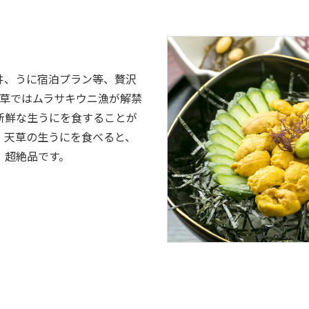
丼、うに宿泊プラン等、贅沢
天草ではムラサキウニ漁が解禁
新鮮な生うにを食することが
。天草の生うにを食べると、
、超絶品です。