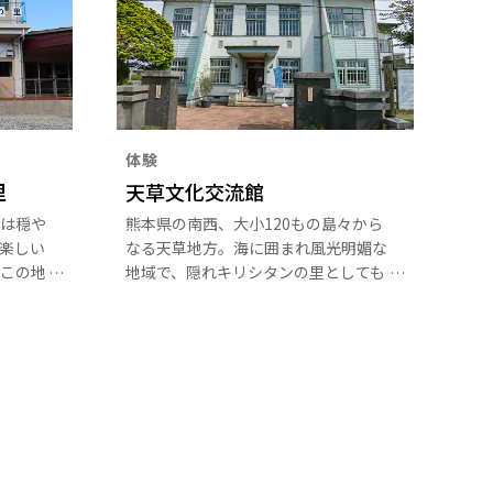
体験
里
天草文化交流館
は穏や
熊本県の南西、大小120もの島々から
楽しい
なる天草地方。海に囲まれ風光明媚な
この地
地域で、隠れキリシタンの里としても
施設
知られています。天草文化交流館は、
では、
1935年に建てられ、国の登録有形文
ば、田
化財に指定される貴重な洋風建築物で
出迎え
す。現在では、その文化的価値をその
のにど
まま残し、伝統工芸の体験や技術の継
てくれ
承を目的とした学習や交流の場として
整備され、天草の伝統工芸である陶芸
やバラモ凧、手まり、土人形、押絵な
どの制作体験が行えます。