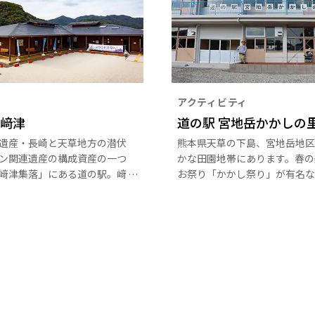
アクティビティ
 﨑津
道の駅 宮地岳かかしの
遺産・長崎と天草地方の潜伏
熊本県天草の下島、宮地岳地区
ン関連遺産の構成資産の一つ
かな田園地帯にあります。春の
﨑津集落」にある道の駅。﨑
お祭り「かかし祭り」が有名な
拝観や集落散策などの案内、
に新しくオープンした観光交流
富のキリシタン史に関するパ
「道の駅 宮地岳かかしの里」
、物産販売などを行っていま
天草の特産品販売や地元産のそ
タサイクル（1日：200円）
舎料理が楽しめます。かかしが
きます。
てくれる農村風景は、初めてな
こか懐かしく、訪れる人を癒し
ます。