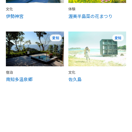
文化
体験
伊勢神宮
渥美半島菜の花まつり
愛知
愛知
宿泊
文化
南知多温泉郷
佐久島