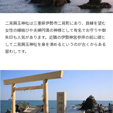
旅のお役立ち情報
ANA サービス
二見興玉神社は三重県伊勢市二見町にあり、良縁を望む
女性の縁結びや夫婦円満の神様として有名でお守りや御
朱印も人気があります。近隣の伊勢神宮参拝の前に禊と
閉じる
して二見興玉神社を身を清めるというのが古くからある
習わしです。