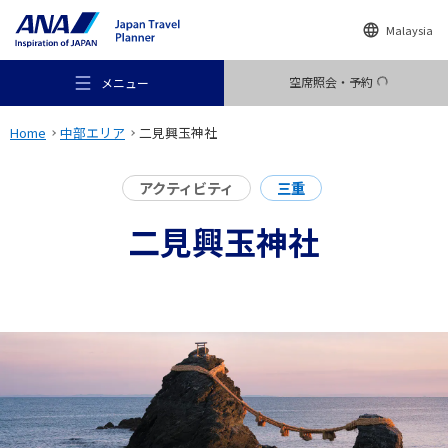
Malaysia
空席照会・予約
メニュー
Home
中部エリア
二見興玉神社
アクティビティ
三重
二見興玉神社
おすすめの旅
旅のアイデア
行き先