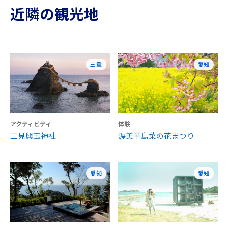
近隣の観光地
三重
愛知
アクティビティ
体験
二見興玉神社
渥美半島菜の花まつり
愛知
愛知