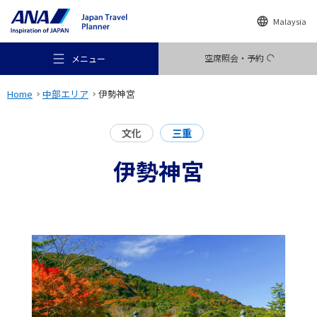
Malaysia
空席照会・予約
メニュー
Home
中部エリア
伊勢神宮
文化
三重
伊勢神宮
おすすめの旅
旅のアイデア
行き先