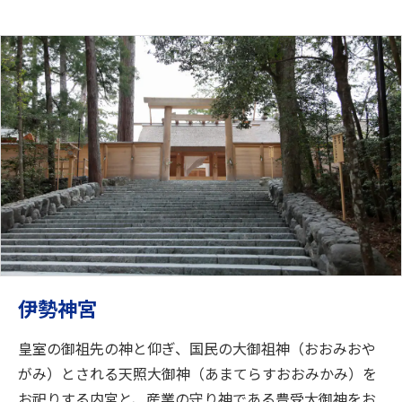
伊勢神宮
皇室の御祖先の神と仰ぎ、国民の大御祖神（おおみおや
がみ）とされる天照大御神（あまてらすおおみかみ）を
お祀りする内宮と、産業の守り神である豊受大御神をお