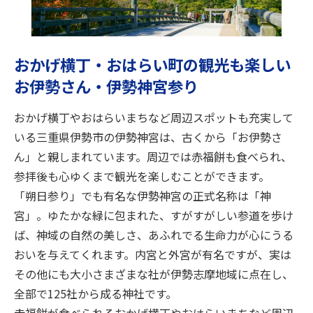
旅のお役立ち情報
ANA サービス
おかげ横丁・おはらい町の観光も楽しい
お伊勢さん・伊勢神宮参り
閉じる
おかげ横丁やおはらいまちなど周辺スポットも充実して
いる三重県伊勢市の伊勢神宮は、古くから「お伊勢さ
ん」と親しまれています。周辺では赤福餅も食べられ、
参拝後も心ゆくまで観光を楽しむことができます。
「朔日参り」でも有名な伊勢神宮の正式名称は「神
宮」。ゆたかな緑に包まれた、すがすがしい参道を歩け
ば、神域の自然の美しさ、あふれでる生命力が心にうる
おいを与えてくれます。内宮と外宮が有名ですが、実は
その他にも大小さまざまな社が伊勢志摩地域に点在し、
全部で125社から成る神社です。
赤福餅が食べられるおかげ横丁やおはらいまちなど周辺