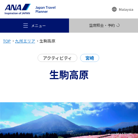
Malaysia
空席照会・予約
メニュー
TOP
九州エリア
生駒高原
アクティビティ
宮崎
生駒高原
おすすめの旅
旅のアイデア
行き先