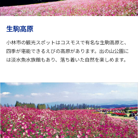
旅のお役立ち情報
ANA サービス
生駒高原
小林市の観光スポットはコスモスで有名な生駒高原と、
閉じる
四季が堪能できるえびの高原があります。出の山公園に
は淡水魚水族館もあり、落ち着いた自然を楽しめます。