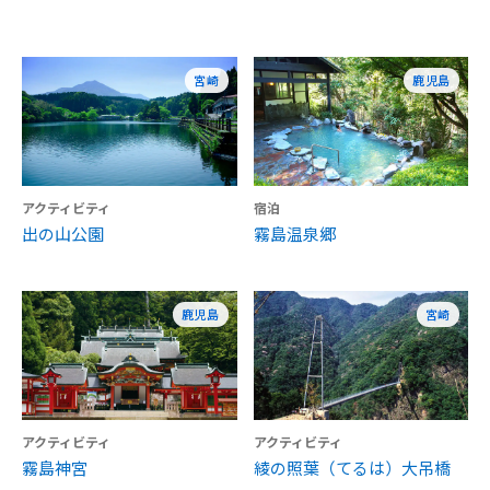
宮崎
鹿児島
アクティビティ
宿泊
出の山公園
霧島温泉郷
鹿児島
宮崎
アクティビティ
アクティビティ
霧島神宮
綾の照葉（てるは）大吊橋