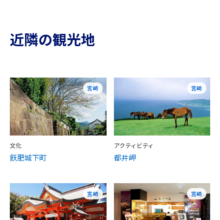
近隣の観光地
宮崎
宮崎
文化
アクティビティ
飫肥城下町
都井岬
宮崎
宮崎