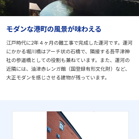
旅のお役立ち情報
ANA サービス
モダンな港町の風景が味わえる
江戸時代に2年４ヶ月の難工事で完成した運河です。運河
閉じる
にかかる堀川橋はアーチ状の石橋で、隣接する吾平津神
社の参道橋としての役割も兼ねています。また、運河の
近隣には、油津赤レンガ館（国登録有形文化財）など、
大正モダンを感じさせる建物が残っています。