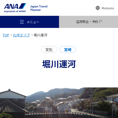
Malaysia
空席照会・予約
メニュー
TOP
九州エリア
堀川運河
文化
宮崎
堀川運河
おすすめの旅
旅のアイデア
行き先