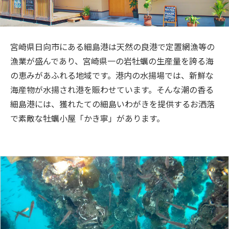
旅のお役立ち情報
ANA サービス
宮崎県日向市にある細島港は天然の良港で定置網漁等の
漁業が盛んであり、宮崎県一の岩牡蠣の生産量を誇る海
の恵みがあふれる地域です。港内の水揚場では、新鮮な
閉じる
海産物が水揚され港を賑わせています。そんな潮の香る
細島港には、獲れたての細島いわがきを提供するお洒落
で素敵な牡蠣小屋「かき寧」があります。