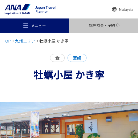
Malaysia
空席照会・予約
メニュー
TOP
九州エリア
牡蠣小屋 かき寧
食
宮崎
牡蠣小屋 かき寧
おすすめの旅
旅のアイデア
行き先