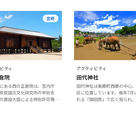
宮崎
ビティ
アクティビティ
倉院
田代神社
にある西の正倉院は、宮内庁
田代神社は美郷町西郷の中心、
奈良国立文化研究所の学術支
区に位置しています。毎年7月
の建設大臣による特別許可等
れる『御田祭』で広く知られ、
門外不出とされた正倉院原図
『御田祭』を中心として、旧暦
樹齢400年から500年の木曽
日に桃花とひしもちを供える『
きにより忠実に再現された建
句祭』に始まり、新暦の11月
われるこの大祭終わりの日に、
神に稲穂を供えて行われる『お