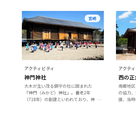
宮崎
アクティビティ
アクティ
神門神社
西の正
大木が生い茂る鎮守の杜に囲まれた
南郷地区
『神門（みかど）神社』。養老2年
の協力、
（718年）の創建といわれており、神
援、当時
門神社の祭神は大山祇神、百済の禎嘉
により、
王（ていかおう）、伯智王（百済王の
を基に、
第3王子）、倉稲魂命、品陀和気命
天然ひの
（応神天皇）などです。
物です。