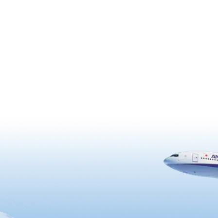
事』までの稲作儀礼を、古式豊
える重要な農耕行事とされてい