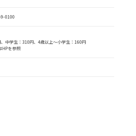
59-0100
円、中学生：310円、4歳以上～小学生：160円
はHPを参照