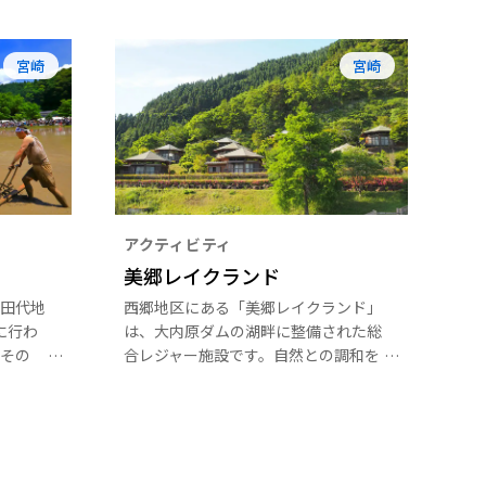
宮崎
宮崎
アクティビティ
美郷レイクランド
田代地
西郷地区にある「美郷レイクランド」
に行わ
は、大内原ダムの湖畔に整備された総
その
合レジャー施設です。自然との調和を
の3月3
テーマに設計されているため、雄大な
春の節
自然の中で多くの体験ができ、お子様
下旬に行
から大人まで楽しむことができます。
かまど
祓い神