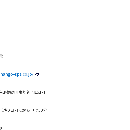
霧
.nango-spa.co.jp/
郡美郷町南郷神門151-1
道の日向ICから車で50分
0