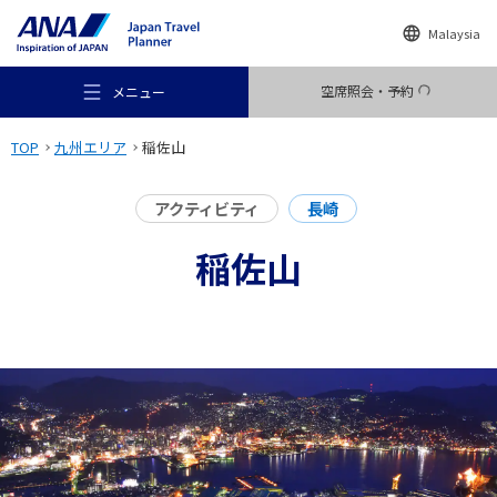
Malaysia
空席照会・予約
メニュー
TOP
九州エリア
稲佐山
アクティビティ
長崎
稲佐山
おすすめの旅
旅のアイデア
行き先