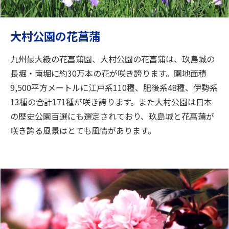
大村公園の花菖蒲
九州最大級の花菖蒲園、大村公園の花菖蒲は、玖島城の
長堀・南堀に約30万本の花が咲き誇ります。園地面積
9,500平方メートルに江戸系110種、肥後系48種、伊勢系
13種の合計171種が咲き誇ります。また大村公園は日本
の歴史公園百選にも選定されており、玖島城と花菖蒲が
咲き誇る風景はとても風情があります。