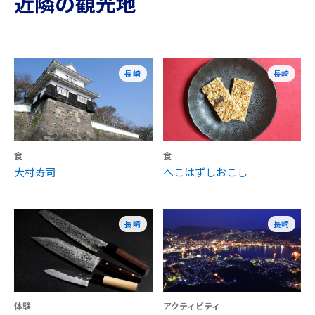
近隣の観光地
長崎
長崎
食
食
大村寿司
へこはずしおこし
長崎
長崎
体験
アクティビティ