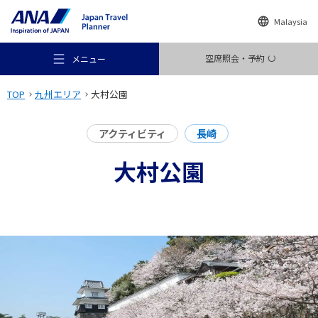
Malaysia
空席照会・予約
メニュー
TOP
九州エリア
大村公園
アクティビティ
長崎
大村公園
おすすめの旅
旅のアイデア
行き先