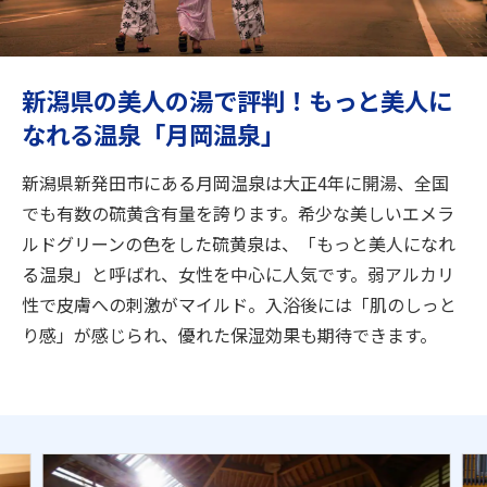
旅のお役立ち情報
ANA サービス
新潟県の美人の湯で評判！もっと美人に
なれる温泉「月岡温泉」
閉じる
新潟県新発田市にある月岡温泉は大正4年に開湯、全国
でも有数の硫黄含有量を誇ります。希少な美しいエメラ
ルドグリーンの色をした硫黄泉は、「もっと美人になれ
る温泉」と呼ばれ、女性を中心に人気です。弱アルカリ
性で皮膚への刺激がマイルド。入浴後には「肌のしっと
り感」が感じられ、優れた保湿効果も期待できます。