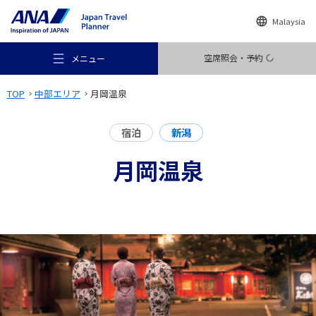
Malaysia
空席照会・予約
メニュー
TOP
中部エリア
月岡温泉
宿泊
新潟
月岡温泉
おすすめの旅
旅のアイデア
行き先