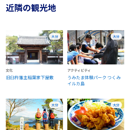
近隣の観光地
大分
大分
文化
アクティビティ
旧臼杵藩主稲葉家下屋敷
うみたま体験パーク つくみ
イルカ島
大分
大分