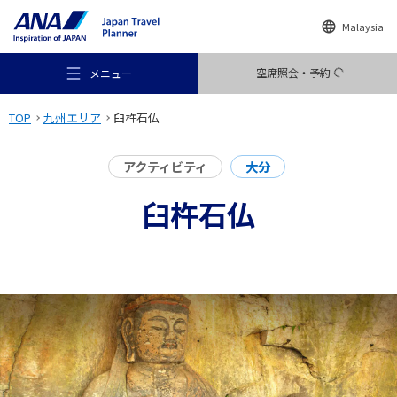
Malaysia
空席照会・予約
メニュー
TOP
九州エリア
臼杵石仏
アクティビティ
大分
臼杵石仏
おすすめの旅
旅のアイデア
行き先