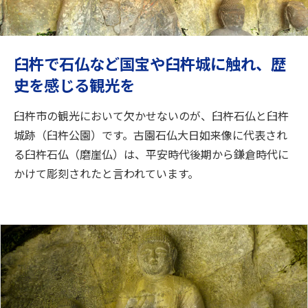
旅のお役立ち情報
ANA サービス
臼杵で石仏など国宝や臼杵城に触れ、歴
史を感じる観光を
閉じる
臼杵市の観光において欠かせないのが、臼杵石仏と臼杵
城跡（臼杵公園）です。古園石仏大日如来像に代表され
る臼杵石仏（磨崖仏）は、平安時代後期から鎌倉時代に
かけて彫刻されたと言われています。