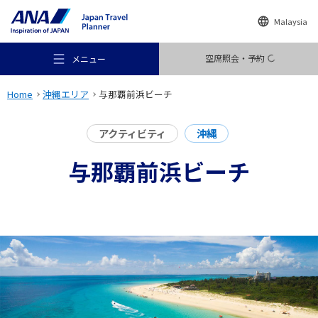
Malaysia
空席照会・予約
メニュー
Home
沖縄エリア
与那覇前浜ビーチ
アクティビティ
沖縄
与那覇前浜ビーチ
おすすめの旅
旅のアイデア
行き先