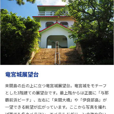
竜宮城展望台
来間島の丘の上に立つ竜宮城展望台。竜宮城をモチーフ
とした3階建ての展望台です。最上階からは正面に「与那
覇前浜ビーチ」、左右に「来間大橋」や「伊良部島」が
一望できる眺望が広がっています。ここから写真を撮れ
ば誰でも名カメラマン。エメラルドグリーンの海や白い