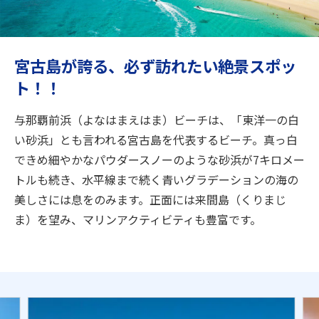
旅のお役立ち情報
ANA サービス
宮古島が誇る、必ず訪れたい絶景スポッ
ト！！
閉じる
与那覇前浜（よなはまえはま）ビーチは、「東洋一の白
い砂浜」とも言われる宮古島を代表するビーチ。真っ白
できめ細やかなパウダースノーのような砂浜が7キロメー
トルも続き、水平線まで続く青いグラデーションの海の
美しさには息をのみます。正面には来間島（くりまじ
ま）を望み、マリンアクティビティも豊富です。