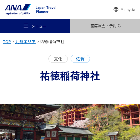
Malaysia
空席照会・予約
メニュー
TOP
九州エリア
祐徳稲荷神社
文化
佐賀
祐徳稲荷神社
おすすめの旅
旅のアイデア
行き先