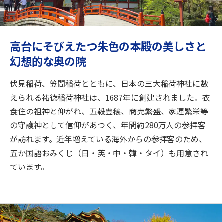
旅のお役立ち情報
ANA サービス
高台にそびえたつ朱色の本殿の美しさと
幻想的な奥の院
閉じる
伏見稲荷、笠間稲荷とともに、日本の三大稲荷神社に数
えられる祐徳稲荷神社は、1687年に創建されました。衣
食住の祖神と仰がれ、五穀豊穣、商売繁盛、家運繁栄等
の守護神として信仰があつく、年間約280万人の参拝客
が訪れます。近年増えている海外からの参拝客のため、
五か国語おみくじ（日・英・中・韓・タイ）も用意され
ています。