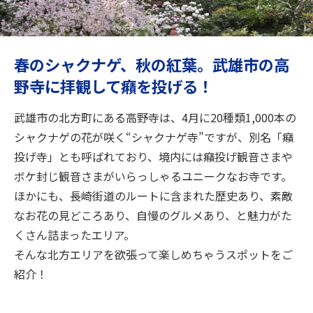
旅のお役立ち情報
ANA サービス
春のシャクナゲ、秋の紅葉。武雄市の高
野寺に拝観して癪を投げる！
閉じる
武雄市の北方町にある高野寺は、4月に20種類1,000本の
シャクナゲの花が咲く“シャクナゲ寺”ですが、別名「癪
投げ寺」とも呼ばれており、境内には癪投げ観音さまや
ボケ封じ観音さまがいらっしゃるユニークなお寺です。
ほかにも、長崎街道のルートに含まれた歴史あり、素敵
なお花の見どころあり、自慢のグルメあり、と魅力がた
くさん詰まったエリア。
そんな北方エリアを欲張って楽しめちゃうスポットをご
紹介！