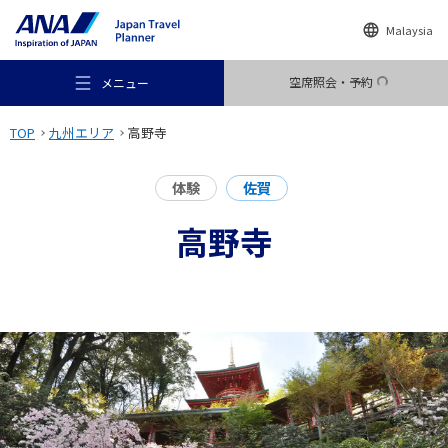
Malaysia
空席照会・予約
メニュー
TOP
九州エリア
高野寺
体験
佐賀
高野寺
おすすめの旅
旅のアイデア
行き先