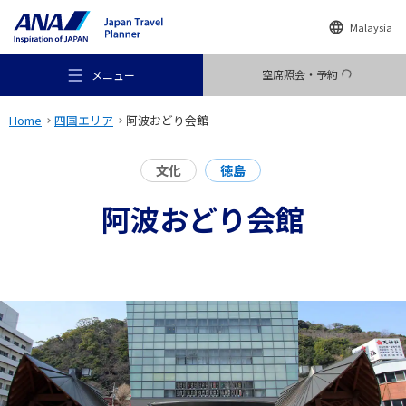
Malaysia
空席照会・予約
メニュー
Home
四国エリア
阿波おどり会館
文化
徳島
阿波おどり会館
おすすめの旅
旅のアイデア
行き先