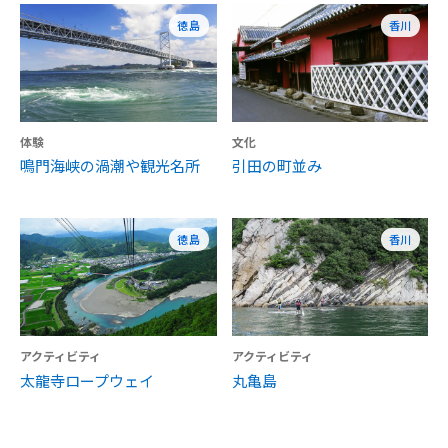
徳島
香川
体験
文化
鳴門海峡の渦潮や観光名所
引田の町並み
徳島
香川
アクティビティ
アクティビティ
太龍寺ロープウェイ
丸亀島