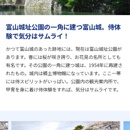
旅のお役立ち情報
ANA サービス
富山城址公園の一角に建つ富山城。侍体
験で気分はサムライ！
閉じる
かつて富山城のあった跡地には、現在は富山城址公園が
あります。春には桜が咲き誇り、お花見の名所としても
有名です。その公園の一角に建つ城は、1954年に再建さ
れたもの。城内は郷土博物館になっています。ここ一帯
には侍スピリットがいっぱい。公園内の観光案内所で、
甲冑を身に着け侍体験をすれば、気分はサムライです。