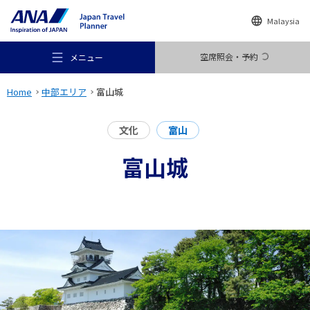
Malaysia
空席照会・予約
メニュー
Home
中部エリア
富山城
文化
富山
富山城
おすすめの旅
旅のアイデア
行き先