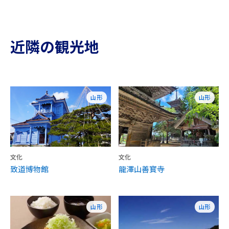
近隣の観光地
山形
山形
文化
文化
致道博物館
龍澤山善寳寺
山形
山形