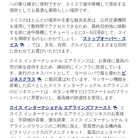
への乗り継ぎに便利ですが、スイスで途中降機して滞在する
場所としても最適な素晴らしい場所です。
スイスのほとんどの場所や主要な観光名所は、公共交通機関
を使用して数時間でアクセスできるため、最終目的地に移動
する前に途中降機してチューリッヒに3～5日滞在して、スイ
スを満喫するのもいかがでしょう。「
ストップオーバー・ス
イス
」では、文化、自然、グルメなど、さまざまな目的
に合わせてお選びいただけます。
スイス インターナショナル エアラインズは、お客様に最高の
空の旅を提供するため、継続的にインフラに投資していま
す。旅行のエキスパートとして、ヨーロッパで最も優れた
ビ
ジネスクラス
に数回選ばれています。マッサージ機能を
搭載した広々としたスイス インターナショナル エアラインズ
のビジネスシートは、ボタンを押すだけで2メートルのフラッ
トベッドに早変わりし、最高峰の快適性を実現します。
スイス インターナショナル エアラインズファースト
と
スイス インターナショナル エアラインズビジネスのお客様
は、手荷物許容量、優先搭乗、スイス インターナショナル エ
アラインズラウンジのご利用に加え、受賞歴のある機内食、
ビクトリノックスのアメニティキット、最高のエンターテイ