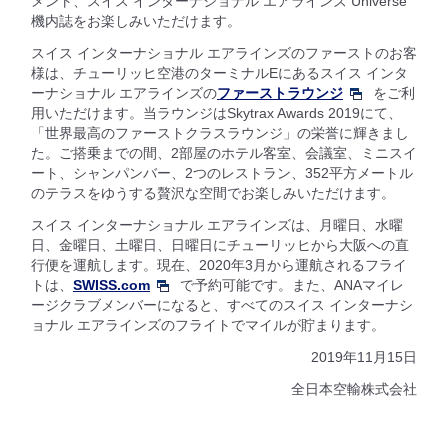
メント、スイス インターナショナル エアラインズ Universe
機内誌をお楽しみいただけます。
スイス インターナショナル エアラインズのファーストのお客
様は、チューリッヒ空港のターミナルEにあるスイス インタ
ーナショナル エアラインズの
ファーストラウンジ
をご利
用いただけます。当ラウンジはSkytrax Awards 2019にて、
「世界最高のファーストクラスラウンジ」の栄誉に輝きまし
た。ご搭乗までの間、2部屋のホテル客室、会議室、ミニスイ
ート、シャンパンバー、2つのレストラン、352平方メートル
のテラスをゆうする贅沢な空間でお楽しみいただけます。
スイス インターナショナル エアラインズは、月曜日、水曜
日、金曜日、土曜日、日曜日にチューリッヒから大阪への直
行便を運航します。現在、2020年3月から運航されるフライ
トは、
SWISS.com
で予約可能です。また、ANAマイレ
ージクラブメンバーになると、すべてのスイス インターナシ
ョナル エアラインズのフライトでマイルが貯まります。
2019年11月15日
全日本空輸株式会社