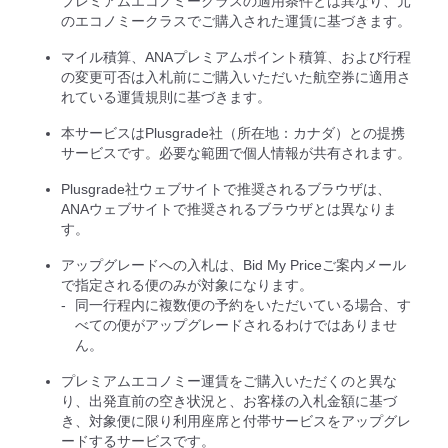
プレミアムエコノミークラスの適用条件とは異なり、元
のエコノミークラスでご購入された運賃に基づきます。
マイル積算、ANAプレミアムポイント積算、および行程
の変更可否は入札前にご購入いただいた航空券に適用さ
れている運賃規則に基づきます。
本サービスはPlusgrade社（所在地：カナダ）との提携
サービスです。必要な範囲で個人情報が共有されます。
Plusgrade社ウェブサイトで推奨されるブラウザは、
ANAウェブサイトで推奨されるブラウザとは異なりま
す。
アップグレードへの入札は、Bid My Priceご案内メール
で指定される便のみが対象になります。
同一行程内に複数便の予約をいただいている場合、す
べての便がアップグレードされるわけではありませ
ん。
プレミアムエコノミー運賃をご購入いただくのと異な
り、出発直前の空き状況と、お客様の入札金額に基づ
き、対象便に限り利用座席と付帯サービスをアップグレ
ードするサービスです。