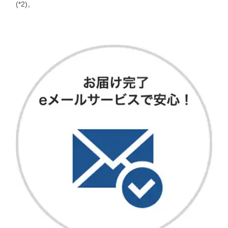
(*2)。