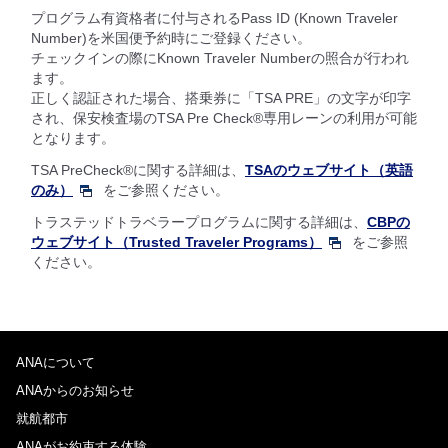
プログラム有資格者に付与されるPass ID (Known Traveler
Number)を米国便予約時にご登録ください。
チェックインの際にKnown Traveler Numberの照合が行われ
ます。
正しく認証された場合、搭乗券に「TSA PRE」の文字が印字
され、保安検査場のTSA Pre Check®専用レーンの利用が可能
となります。
TSA PreCheck®に関する詳細は、
TSAのウェブサイト（英語
のみ）
をご参照ください。
トラステッドトラベラープログラムに関する詳細は、
CBPの
ウェブサイト（Trusted Traveler Programs）
をご参照
ください。
ANAについて
ANAからのお知らせ
就航都市
ANAがお約束する体験