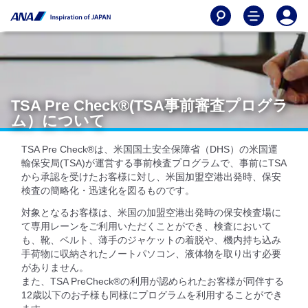
TSA Pre Check®(TSA事前審査プログラ
ム）について
TSA Pre Check®は、米国国土安全保障省（DHS）の米国運
輸保安局(TSA)が運営する事前検査プログラムで、事前にTSA
から承認を受けたお客様に対し、米国加盟空港出発時、保安
検査の簡略化・迅速化を図るものです。
対象となるお客様は、米国の加盟空港出発時の保安検査場に
て専用レーンをご利用いただくことができ、検査において
も、靴、ベルト、薄手のジャケットの着脱や、機内持ち込み
手荷物に収納されたノートパソコン、液体物を取り出す必要
がありません。
また、TSA PreCheck®の利用が認められたお客様が同伴する
12歳以下のお子様も同様にプログラムを利用することができ