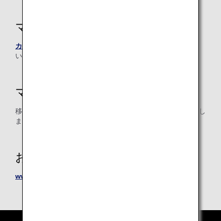
マイル積算方法
カード別ポイント・プログラム
よりお申し込みくださ
い。
マイル積算日
移行申請後、マイル移行が確認されるまで、約5営業日を要し
ます。
お問い合わせ
www.americanexpress.co.jp