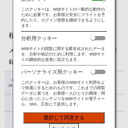
* ポイントは会員資格を喪失した場合、無効になりま
このクッキーは、WEBサイトの一般的な動作の
す。
ために必要です。お客様が安全にフライトを予
約したり、ログイン状態を継続できるようにし
ます。
積算マイル
分析用クッキー
WEBサイトの閲覧に関する匿名化されたデータ
メンバーシップ・リワード・プラスへ未登
を、分析や統計のために利用します。WEBサイ
トの継続的な改善に役立ちます。
録の方
パーソナライズ用クッキー
メンバーシップ・リワード
5,500円（税込み/年間）
このクッキーは、お客様のWEBサイト利用をよ
ANAコース参加費 （必須）
り快適にするためのものです。これまでの閲覧
データに基づき、お客様一人ひとりの興味・関
心に合ったコンテンツをWEBサイトや電子メー
マイル換算
2ポイント＝1マイル
ル、SNS、広告にて提供します。
選択して同意する
マイル移行単位
2,000ポイント単位