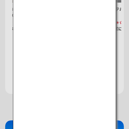
札幌ホテル by グランベル
アパホテル&
札幌
札幌
8.6
非常に満足
6,109件の口コミ
8.1
非常に満
マイルが貯まる・使える
「ANAワールドホテル」
サイト
日本での体験プランご紹介