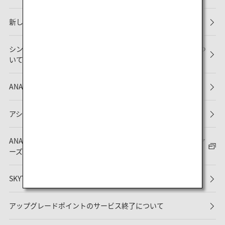
新しい予約・搭乗について
シンガポール・チャンギ国際空港におけるターミナル変更につ
いて
ANAマイレージクラブ会員規約改定のお知らせ
アシアナ航空（OZ）との提携終了について
ANAマイレージクラブ会員規約ならびにANAスーパーフライヤ
ーズ会則改定のお知らせ
SKYTRAX社 最高評価「5スター」を13年連続で受賞しました
アップグレードポイントのサービス終了について