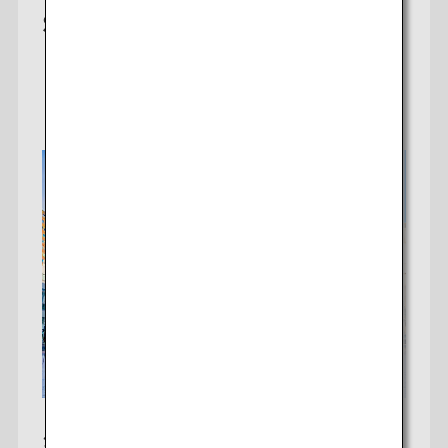
SGD 800〜
詳細はこちら
シンガポール発 札幌行き*