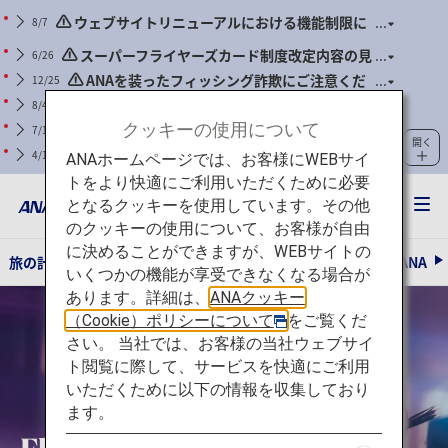
ウェブサイトリニューアルにおける機能制限に
8/7
ついて
スーパーフライヤーズカード制度改定内容の見
6/26
直しに関するご案内
ANAを装ったフィッシング詐欺にご注意くだ
12/25
さい
ANAマイレージクラブ会員のWebパスワードの
8/4
定期的な更新のお願い
クッキーの使用について
（基準が明確化されました）機内持ち込み手荷
7/1
開く
物および身の回り品に関するお願い（2026年7月1日搭乗
モバイルバッテリーの取り扱い変更について
4/14
ANAホームページでは、お客様にWEBサイ
分より）
（2026年4月24日搭乗分より）
トをより快適にご利用いただくために必要
となるクッキーを使用しています。その他
のクッキーの使用について、お客様が自由
に決めることができますが、WEBサイトの
旅の計画とご予約
ご旅行の準備
ANAがお約束する体験
ANA
いくつかの機能が享受できなくなる場合が
あります。詳細は、
ANAクッキー
（Cookie）ポリシーについて
をご覧くだ
さい。 当社では、お客様の当社ウェブサイ
ト閲覧に際して、サービスを快適にご利用
いただくために以下の情報を収集しており
ます。