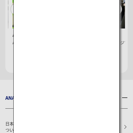
ANA Future Promise
ラウンジ
ANA × サステナビリティ
空港ラウンジでく
ANAからのお知らせ
日本国内線の2026年冬ダイヤ確定に伴うメンテナンス作業に
ついて