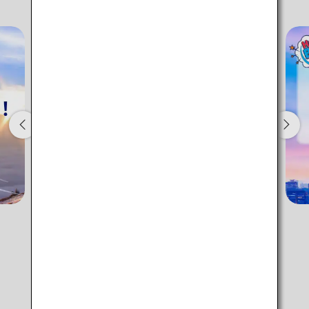
1人
プロモーションコードについて
前後3日の運賃を検索
・表示金額は選択いただいた条件でのもっともおトクな運賃となりま
す。
・表示金額と空席状況は最新ではない場合があります。[検索する]ボタ
ンより最新の空席照会結果をご確認ください。
・「＊」は現在金額が確認できない都市・日付となります。空席照会
結果画面にて最新の情報をご確認ください。
・表示金額には、運賃、
燃油特別付加運賃
、
航空保険特別料金
、その
他の各種税金、料金などが含まれます。発券時に再計算するため、変
動する可能性があります。
ANA運賃のラインナップ
・複数空港がある都市においては、複数空港の中でのおトクな運賃が
表示される場合があります。