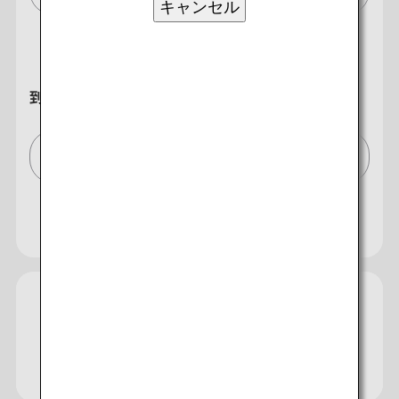
キャンセル
到着地
東京(全て)/Tokyo (All)[TYO]
複数都市で検索
閉じる
エコノミークラス
開く
往復で異なるクラスで検索
運賃タイプ指定なし
ご利用条件
往路出発日および時間帯
各種サービス
手荷物について
ご利用案内