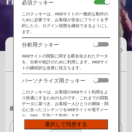
必須クッキー
このクッキーは、WEBサイトの一般的な動作の
ために必要です。お客様が安全にフライトを予
約したり、ログイン状態を継続できるようにし
ます。
分析用クッキー
予約
運航状況
予約確認
チェ
WEBサイトの閲覧に関する匿名化されたデータ
を、分析や統計のために利用します。WEBサイ
航空券
特典航空券
ホテル
レンタカー
トの継続的な改善に役立ちます。
パーソナライズ用クッキー
往復
片道
このクッキーは、お客様のWEBサイト利用をよ
り快適にするためのものです。これまでの閲覧
データに基づき、お客様一人ひとりの興味・関
出発地
心に合ったコンテンツをWEBサイトや電子メー
ル、SNS、広告にて提供します。
選択して同意する
シンガポール/Singapore[SIN]