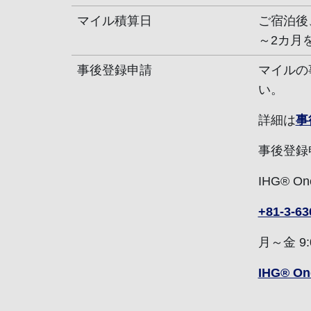
マイル積算日
ご宿泊後
～2カ月
事後登録申請
マイルの
い。
詳細は
事
事後登録
IHG® O
+81-3-63
月～金 9
IHG® O