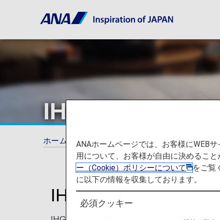
IHG® Hotels & 
ホーム
ANAマイレージクラブ
提携ホテル
ANAホームページでは、お客様にWE
用について、お客様が自由に決めること
ー（Cookie）ポリシーについて
をご覧
に以下の情報を収集しております。
IHG®ホテルズ＆リ
必須クッキー
IHGホテルズ＆リゾーツは、インターコ