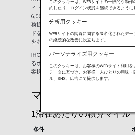
このクッキーは、WEBサイトの一般的な動
イ・インをはじめとする19の多彩なホテル
約したり、ログイン状態を継続できるように
6,500軒以上のホテルを展開しています。日
分析用クッキー
務提携し、IHG・ANA・ホテルズグルー
ドを含む9つのホテルブランドを通じて、
WEBサイトの閲覧に関する匿名化されたデー
の継続的な改善に役立ちます。
をお迎えしています。
パーソナライズ用クッキー
IHGのロイヤリティプログラム IHG® One
るポイントのANAマイルでの積算や宿泊
このクッキーは、お客様のWEBサイト利用
客様お一人おひとりの旅のスタイルに合わ
データに基づき、お客様一人ひとりの興味・
ル、SNS、広告にて提供します。
マイルを貯める
1滞在あたりの積算マイル
条件