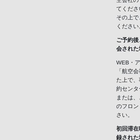
空会社の
てくださ
その上で
ください
ご予約後
会された
WEB・
「航空会
た上で、
約センタ
または、
のフロン
さい。
初回滞在
録された