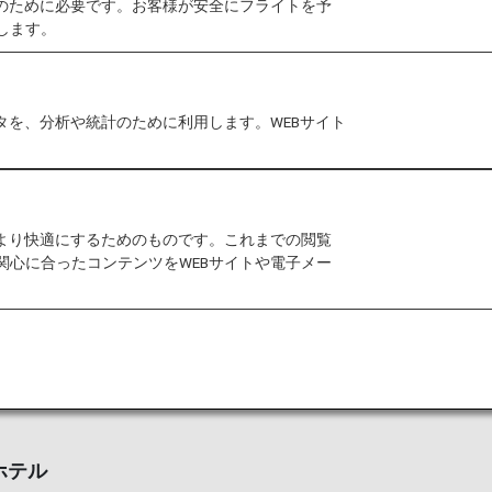
作のために必要です。お客様が安全にフライトを予
ブランドで、世界100カ国以上で
します。
本国内では、2006年12月にANAと業
プジャパンを設立。ANAとの共同ブラン
多様なニーズにお応えしながらお客様
タを、分析や統計のために利用します。WEBサイト
 Rewards では、ご利用に応じて貯ま
数に応じたマイルストーン特典など、お
をより快適にするためのものです。これまでの閲覧
せた多彩な特典をご用意しています。
関心に合ったコンテンツをWEBサイトや電子メー
ホテル