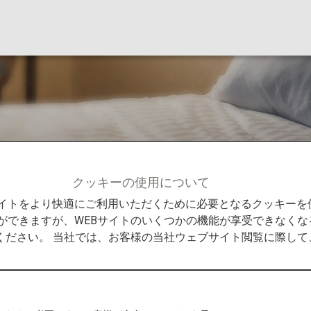
Resorts
クッキーの使用について
IHG®ホテルズ＆リゾーツ
Bサイトをより快適にご利用いただくために必要となるクッキー
ができますが、WEBサイトのいくつかの機能が享受できなくな
ください。 当社では、お客様の当社ウェブサイト閲覧に際し
ゾーツ
ンチネンタル、クラウンプラザ、ホリデ