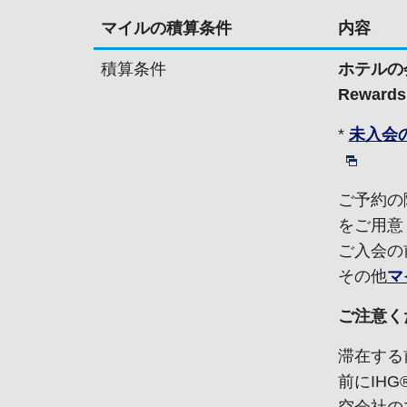
マイルの積算条件
内容
積算条件
ホテルの会
Rewa
*
未入会
ご予約の際
をご用意
ご入会の
その他
マ
ご注意く
滞在する
前にIHG