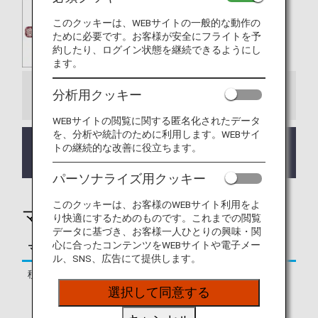
このクッキーは、WEBサイトの一般的な動作の
ために必要です。お客様が安全にフライトを予
約したり、ログイン状態を継続できるようにし
ます。
分析用クッキー
お知らせ
WEBサイトの閲覧に関する匿名化されたデータ
を、分析や統計のために利用します。WEBサイ
2022年4月1日ご宿泊分より積算マイルおよびマイ
トの継続的な改善に役立ちます。
ル積算日が変更となりました。
パーソナライズ用クッキー
このクッキーは、お客様のWEBサイト利用をよ
マイルを貯める
り快適にするためのものです。これまでの閲覧
データに基づき、お客様一人ひとりの興味・関
心に合ったコンテンツをWEBサイトや電子メー
マイルの積算条件
内容
ル、SNS、広告にて提供します。
積算マイル
2022/3/31宿泊分まで 200円（税込）
で1マイル
選択して同意する
2022/4/1宿泊分から 100円（税込）
で1マイル