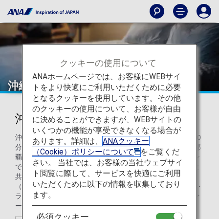
クッキーの使用について
ANAホームページでは、お客様にWEBサイ
沖縄ハーバービューホテル
トをより快適にご利用いただくために必要
となるクッキーを使用しています。その他
のクッキーの使用について、お客様が自由
沖縄ハーバービューホテル
に決めることができますが、WEBサイトの
いくつかの機能が享受できなくなる場合が
沖縄県那覇市に所在する当ホテルは、那覇空港より車で約10
あります。詳細は、
ANAクッキー
分、モノレール壺川駅・旭橋駅より徒歩約10分と好立地。那
（Cookie）ポリシーについて
をご覧くだ
覇市内や沖縄南部の観光施設にアクセス抜群のロケーション
さい。 当社では、お客様の当社ウェブサイ
です。ホテルの入り口ではホテルの守り神の「シーサー」と
ト閲覧に際して、サービスを快適にご利用
共にスタッフが笑顔でお出迎え。「クラブ・フロア」
いただくために以下の情報を収集しており
（9&8F）のお客様だけがアクセスできる最上階の「クラブ・
ます。
ラウンジ」では、那覇市内の美しいパノラマを見ながらファ
ーストクラスのサービスを堪能いただけます。
必須クッキー