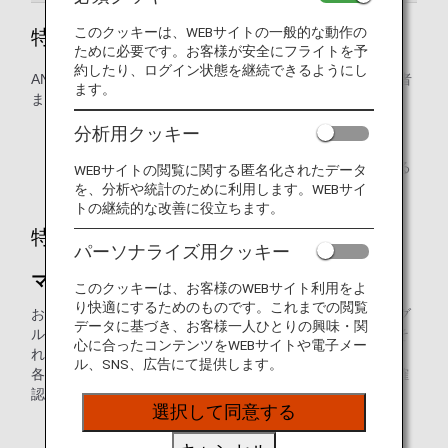
このクッキーは、WEBサイトの一般的な動作の
特典利用の対象となるお客様
ために必要です。お客様が安全にフライトを予
約したり、ログイン状態を継続できるようにし
ANAマイレージクラブ（AMC）会員ご本人様、会員の配偶者
ます。
または同性パートナー、2親等以内のご親族が対象です。
分析用クッキー
事前に特典利用者登録が必要です。
本会員のお客様のみ、マイルを提携ポイントに交換する
WEBサイトの閲覧に関する匿名化されたデータ
ことができます。
を、分析や統計のために利用します。WEBサイ
トの継続的な改善に役立ちます。
特典をお申し込み時のポイント
パーソナライズ用クッキー
マイルの有効期限にお気を付けください
このクッキーは、お客様のWEBサイト利用をよ
り快適にするためのものです。これまでの閲覧
お客様の口座に積算されたすべてのマイルは、「1～4」のグ
データに基づき、お客様一人ひとりの興味・関
ループに分かれます。グループごとに有効期限が異なり、そ
心に合ったコンテンツをWEBサイトや電子メー
れぞれの有効期限内のみ有効です。
ル、SNS、広告にて提供します。
各グループの違いは、「
マイル口座グループとは
」よりご確
認ください。
選択して同意する
マイルの有効期限は日本標準時に基づいています。