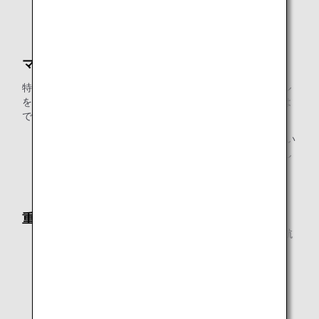
ANA国際線アップグレード特典
ANA提携航空会社特典航空券
マイルの払い戻しはできません
特典をご利用にならなかった場合、交換に使用されたマイル
をマイル口座へ払い戻すことや、他の特典に交換することは
できません。ご利用にならなかった特典は無効となります。
ANA特典航空券
や
ANA国際線アップグレード特典
につい
ては、未使用の場合、払い戻しの対象となります。詳し
くは各特典のご案内をご参照ください。
重要なお知らせ：
同一便で複数のお座席をご使用になるお客様は、特典航
空券をご利用いただけません。
特典のご利用条件は予告なく変更される場合がありま
す。