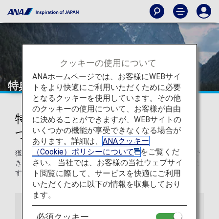
クッキーの使用について
ANAホームページでは、お客様にWEBサイ
特典のご利用と共有
トをより快適にご利用いただくために必要
となるクッキーを使用しています。その他
のクッキーの使用について、お客様が自由
特典のご利用とご利用者の登録に
に決めることができますが、WEBサイトの
いくつかの機能が享受できなくなる場合が
ついて
あります。詳細は、
ANAクッキー
（Cookie）ポリシーについて
をご覧くだ
獲得したマイルのご利用方法や、マイルを他の方がご利用で
さい。 当社では、お客様の当社ウェブサイ
きるようにご登録する方法について、詳しくご紹介いたしま
ト閲覧に際して、サービスを快適にご利用
す。
いただくために以下の情報を収集しており
ます。
特典のご利用について
特典利用者登録
必須クッキー