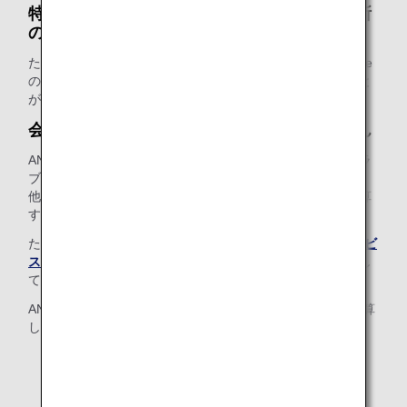
特典のお届けは、口座にご登録のお届け先住所
のみです
ただし、ANAセレクション特典や、ANAショッピングA-style
のご利用の場合は、他のお届け先住所をご指定いただくこと
が可能です。その際、お届け先住所は日本国内に限ります。
会員ご本人様によるマイルの合算はできません
ANAマイレージクラブのマイルを、他のANAマイレージクラ
ブのマイル口座のマイルと合算して特典に交換することや、
他の航空会社のフリークエントフライヤープログラムと合算
することはできません。
ただし、
ANAマイレージクラブ ファミリーアカウントサービ
ス
をご利用登録いただいているご家族様は、マイルを合算し
て特典にご利用いただくことが可能です。
ANAマイレージクラブ ファミリーアカウントサービスで合算
したマイルは、下記の特典にのみご利用いただけます。
ANA国内線特典航空券
ANA国際線特典航空券