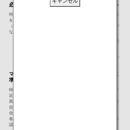
キャンセル
必ず会員ご本人様が特典をお申し込みください
特典をお申し込みいただく際には、本会員様のご本人様確認
をさせていただきます。ANAマイレージクラブお客様番号
（10桁）をお手元にご用意ください。お客様番号のご提示が
ない場合、お申し込みをお受けできません。
原則として、会員ご本人様以外の方のお申し込みはお受
けできません。
代理人の方が特典をお申し込みの際は、代理人の方のご
本人確認をさせていただきます。
マイルは有効期限およびマイル口座グループに
準じて使用されます。
特典交換に必要なマイルは、減算時に口座にある有効期限が
近いものから順に自動的に使用されます。
異なるマイル口座グループに同じ有効期限のマイルがある場
合は、以下の優先順位で自動的に合算して使用されます。
合算の優先順位：グループ4→3→2→1
各グループの違いは、「
マイル口座グループとは
」よりご確
認ください。