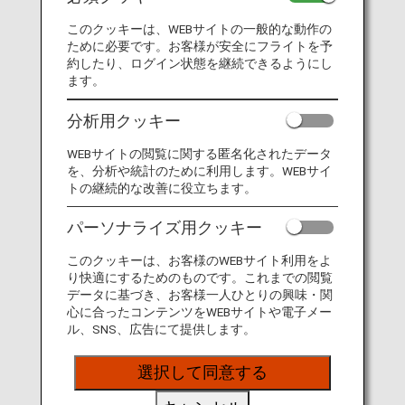
このクッキーは、WEBサイトの一般的な動作の
ために必要です。お客様が安全にフライトを予
約したり、ログイン状態を継続できるようにし
日本行き特別運賃
ます。
SGD 790 から
分析用クッキー
WEBサイトの閲覧に関する匿名化されたデータ
ご購入期間：2026/08/07 - 2026/08/13
を、分析や統計のために利用します。WEBサイ
出発日：2026/08/18 - 2027/04/30
トの継続的な改善に役立ちます。
対象外期間がございます。
パーソナライズ用クッキー
1つの旅程で東京、そして東京以遠の都
このクッキーは、お客様のWEBサイト利用をよ
り快適にするためのものです。これまでの閲覧
市も楽しもう！
データに基づき、お客様一人ひとりの興味・関
心に合ったコンテンツをWEBサイトや電子メー
日本国内区間と国際線航空券が同一旅程かつ同時にご購
ル、SNS、広告にて提供します。
入・ 発券された場合に限り、東京経由その他日本国内都
市行き運賃は東京行き運賃と同額になります。
選択して同意する