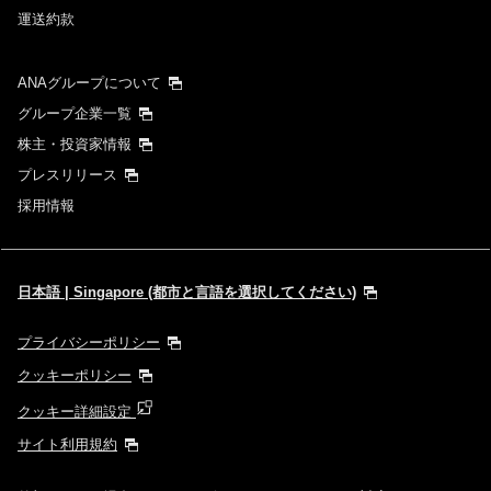
運送約款
1人
ANAグループについて
グループ企業一覧
株主・投資家情報
プロモーションコードについて
プレスリリース
採用情報
前後3日の運賃を検索
・表示金額は選択いただいた条件でのもっともおトクな運賃となりま
す。
日本語 | Singapore (都市と言語を選択してください)
・表示金額と空席状況は最新ではない場合があります。[検索する]ボタ
ンより最新の空席照会結果をご確認ください。
・「＊」は現在金額が確認できない都市・日付となります。空席照会結
プライバシーポリシー
果画面にて最新の情報をご確認ください。
・表示金額には、運賃、
燃油特別付加運賃
、
航空保険特別料金
、その他
クッキーポリシー
の各種税金、料金などが含まれます。発券時に再計算するため、変動す
る可能性があります。
クッキー詳細設定
・複数空港がある都市においては、複数空港の中でのおトクな運賃が表
示される場合があります。
サイト利用規約