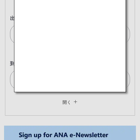
往復
片道
出発地
シンガポール/Singapore[SIN]
到着地
東京(全て)/Tokyo (All)[TYO]
複数都市で検索
閉じる
エコノミークラス
開く
往復で異なるクラスで検索
運賃タイプ指定なし
ご利用条件