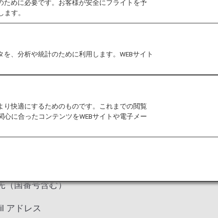
作のために必要です。お客様が安全にフライトを予
同様にお客様情報の入力が必要になります。
します。
情報
へご登録いただくか、または、
オンラインチェ
タを、分析や統計のために利用します。WEBサイト
をより快適にするためのものです。これまでの閲覧
関心に合ったコンテンツをWEBサイトや電子メー
CODE 必須
連絡先（国番号含む）
絡先（国番号含む）
il アドレス