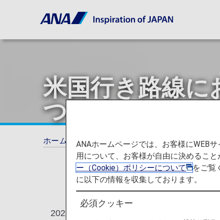
米国行き路線に
ついて
ホーム
旅の計画とご予約
米国行き路線に
ANAホームページでは、お客様にWE
用について、お客様が自由に決めること
ー（Cookie）ポリシーについて
をご覧
に以下の情報を収集しております。
必須クッキー
2025年11月25日より米国CDC（Centers 