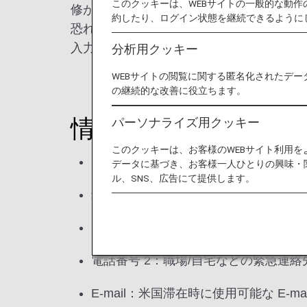
このクッキーは、WEBサイトの一般的な動
修が完了するまでの間、引き続き変更前と
約したり、ログイン状態を継続できるように
恐れ入りますが、出発前日までに、
ご予約
入力をお願いいたします。
分析用クッキー
WEBサイトの閲覧に関する匿名化されたデー
の継続的な改善に役立ちます。
情報提供項目
パーソナライズ用クッキー
このクッキーは、お客様のWEBサイト利用
氏名
データに基づき、お客様一人ひとりの興味・
ル、SNS、広告にて提供します。
米国住所：ストリート番号/市町/州/ZIP 
電話番号 1：米国滞在時に繋がる第一
電話番号 2：職場/自宅などの緊急連
E-mail：米国滞在時に使用可能な E-ma