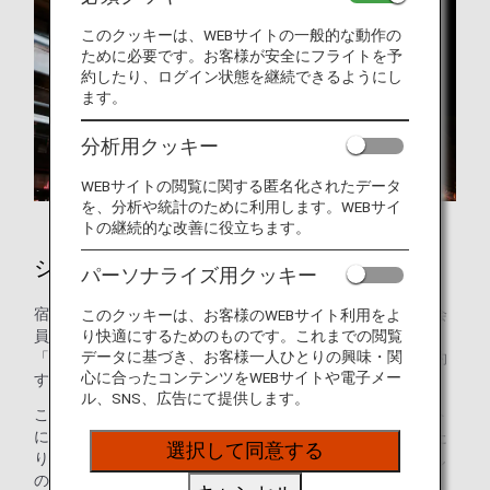
このクッキーは、WEBサイトの一般的な動作の
ために必要です。お客様が安全にフライトを予
約したり、ログイン状態を継続できるようにし
ます。
分析用クッキー
WEBサイトの閲覧に関する匿名化されたデータ
を、分析や統計のために利用します。WEBサイ
トの継続的な改善に役立ちます。
シカゴのホテル
パーソナライズ用クッキー
宿泊施設のご予約はお済みですか？ANAマイレージクラブ会
このクッキーは、お客様のWEBサイト利用をよ
り快適にするためのものです。これまでの閲覧
員のお客様は、世界の約100万軒のホテルが利用できる
データに基づき、お客様一人ひとりの興味・関
「ANAワールドホテル」サービスを使って、ホテルをご予約
心に合ったコンテンツをWEBサイトや電子メー
することができます。
ル、SNS、広告にて提供します。
このサービスを使えば、ANAマイレージクラブのアカウント
にログインして最適なホテルを選ぶだけで、マイルを貯めた
選択して同意する
り使ったりできます。ご家族でプール付きのホテルをお探し
の方も、ご出張のニーズにお応えするホテルをお探しの方