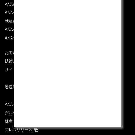
ANAについて
ANAからのお知らせ
就航都市
ANAがお約束する体験
ANAマイレージクラブ
お問い合わせ
技術的なお問い合わせ（推奨環境）
サイトマップ
運送約款
ANAグループについて
グループ企業一覧
株主・投資家情報
プレスリリース