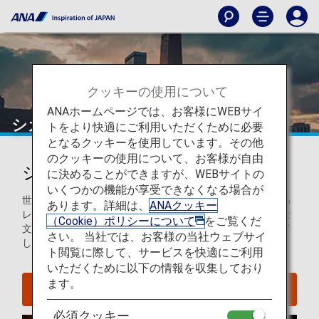
クッキーの使用について
ANAホームページでは、お客様にWEBサイ
シカゴ
トをより快適にご利用いただくために必要
となるクッキーを使用しています。その他
のクッキーの使用について、お客様が自由
シカゴを知ろう
に決めることができますが、WEBサイトの
いくつかの機能が享受できなくなる場合が
世界的に有名な建築物、美術館、博物館から、賑わいのある
あります。詳細は、
ANAクッキー
レストラン、バー、音楽シーンなど、豊かな歴史と現代的な
（Cookie）ポリシーについて
をご覧くだ
文化を併せ持つシカゴは、すべての旅行者を楽しませ、魅了
さい。 当社では、お客様の当社ウェブサイ
してくれることでしょう。
ト閲覧に際して、サービスを快適にご利用
いただくために以下の情報を収集しており
ます。
シカゴへのフライトを探す
必須クッキー