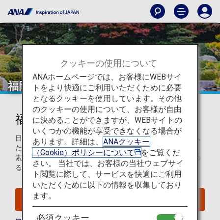
クッキーの使用について
ANAホームページでは、お客様にWEBサイ
福岡
トをより快適にご利用いただくために必要
となるクッキーを使用しています。その他
のクッキーの使用について、お客様が自由
福岡を知ろう
に決めることができますが、WEBサイトの
いくつかの機能が享受できなくなる場合が
日本では、野球チームのソフトバンクホークスやボリューム
あります。詳細は、
ANAクッキー
たっぷりの博多ラーメンで知られています。暖かい気候と、
（Cookie）ポリシーについて
をご覧くだ
素晴らしいアートやショッピング、グルメ、建築物が楽しめ
さい。 当社では、お客様の当社ウェブサイ
る、おもてなしのつまった都市です。
ト閲覧に際して、サービスを快適にご利用
いただくために以下の情報を収集しており
ます。
福岡へのフライトを検索
必須クッキー