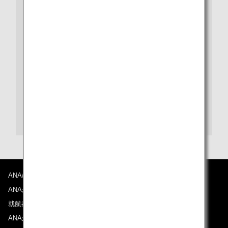
ビザや出入国、検疫など、さらに詳しい情報は、都市や
国別の情報ページをご覧ください。
また、各目的地の空港に関する情報は、空港ガイドをご
覧ください。
福岡空港ガイド
ANAについて
ANAからのお知らせ
就航都市
ANAがお約束する体験