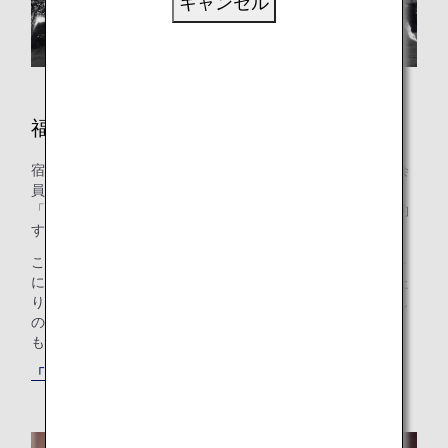
キャンセル
福岡のホテル
宿泊施設のご予約はお済みですか？ANAマイレージクラブ会
員のお客様は、世界の約100万軒のホテルが利用できる
「ANAワールドホテル」サービスを使って、ホテルをご予約
することができます。
このサービスを使えば、ANAマイレージクラブのアカウント
にログインして最適なホテルを選ぶだけで、マイルを貯めた
り使ったりできます。ご家族でプール付きのホテルをお探し
の方も、ご出張のニーズにお応えするホテルをお探しの方
も、最適な「もうひとつの我が家」が見つかります。
「ANAワールドホテル」サービスでホテルを探す