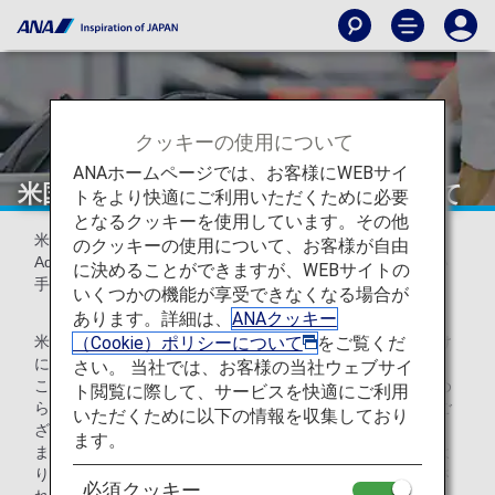
クッキーの使用について
ANAホームページでは、お客様にWEBサイ
米国出入国時の手荷物の取扱いについて
トをより快適にご利用いただくために必要
となるクッキーを使用しています。その他
米国当局(運輸保安局：Transportation Security
のクッキーの使用について、お客様が自由
Administration)より、爆弾テロ等への警戒強化を機に新しい
に決めることができますが、WEBサイトの
手荷物検査体制の通知がされています。
いくつかの機能が享受できなくなる場合が
あります。詳細は、
ANAクッキー
（Cookie）ポリシーについて
をご覧くだ
米国の各空港を出発または、乗り継ぎされるお客様がお預け
になる手荷物については、「預ける手荷物には施錠しない」
さい。 当社では、お客様の当社ウェブサイ
ことが求められております。検査結果、不審物反応等が認め
ト閲覧に際して、サービスを快適にご利用
られる場合、当局係員による中身の検査が行われることがご
いただくために以下の情報を収集しており
ざいます。
ます。
また施錠されている手荷物は、状況によっては当局判断によ
り手荷物所有者、航空会社への告知なしに鍵を壊して検査さ
必須クッキー