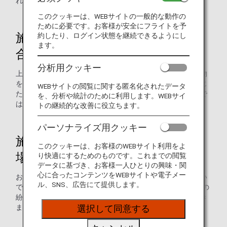
れる場合もございますのでご留意ください。
このクッキーは、WEBサイトの一般的な動作の
ために必要です。お客様が安全にフライトを予
施錠して手荷物をお預けになる場
約したり、ログイン状態を継続できるようにし
ます。
合
分析用クッキー
上記内容をご留意の上、貴重品、高価品等は含まず、手荷物
をお預けください。なお、米国当局による検査によって生じ
WEBサイトの閲覧に関する匿名化されたデータ
た手荷物（鍵部分も含む）の破損・没収については、ANAで
を、分析や統計のために利用します。WEBサイ
は免責とさせていただきますので予めご了承ください。
トの継続的な改善に役立ちます。
パーソナライズ用クッキー
施錠せずに手荷物をお預けになる
このクッキーは、お客様のWEBサイト利用をよ
場合
り快適にするためのものです。これまでの閲覧
データに基づき、お客様一人ひとりの興味・関
心に合ったコンテンツをWEBサイトや電子メー
お預けになる手荷物の中には、貴重品、高価品等は含まない
ル、SNS、広告にて提供します。
でください。紛失等の可能性もございます。 なお、内容物の
紛失については、原則としてANAでは免責とさせていただき
ますので予めご了承ください。
選択して同意する