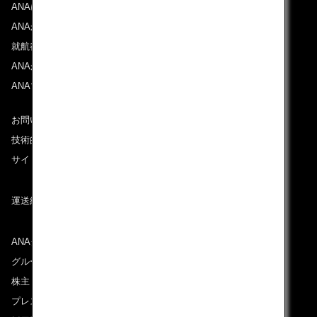
ANAについて
ANAからのお知らせ
就航都市
ANAがお約束する体験
ANAマイレージクラブ
お問い合わせ
技術的なお問い合わせ（推奨環境）
サイトマップ
運送約款
ANAグループについて
グループ企業一覧
株主・投資家情報
プレスリリース