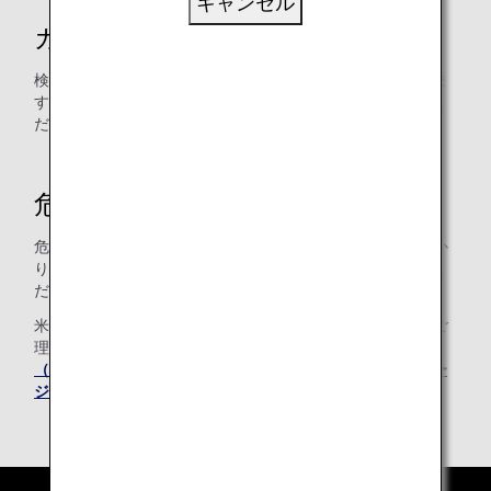
キャンセル
カメラフィルムについて
検査機器により未現像のフィルムが感光するなど影響が出ま
すので、お預けする手荷物ではなく機内持ち込みでお運びく
ださい。
危険品のお取り扱いについて
危険品につきましては法令により機内への持ち込み、お預か
りはできません。詳細につきましては弊社係員までお尋ねく
ださい。
米国当局要請による安全確保の検査となっておりますのでご
理解ご協力の程お願い申し上げます。なお、
運輸保安局
（Transportation Security Administration）のホームペー
ジ(英語)
には詳しい内容が紹介されております。