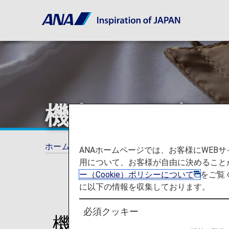
機内での医療サ
ホーム
ご旅行の準備
お手伝いが必要なお
ANAホームページでは、お客様にWE
用について、お客様が自由に決めること
ー（Cookie）ポリシーについて
をご覧
に以下の情報を収集しております。
必須クッキー
機内での医療サポー