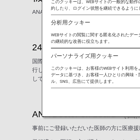
このクッキーは、WEBサイトの一般的な動
約したり、ログイン状態を継続できるように
ANAでは、お客様が安心して航空機をご
分析用クッキー
WEBサイトの閲覧に関する匿名化されたデー
の継続的な改善に役立ちます。
24時間医療体制 「MedLi
パーソナライズ用クッキー
国際線の機内で急病人が発生した場合、機
このクッキーは、お客様のWEBサイト利用
行していても急病人の症状に合わせた医療
データに基づき、お客様一人ひとりの興味・
しているMedAire社と契約）
ル、SNS、広告にて提供します。
ANA Doctor on board 
事前にご登録いただいた医師の方に医療援