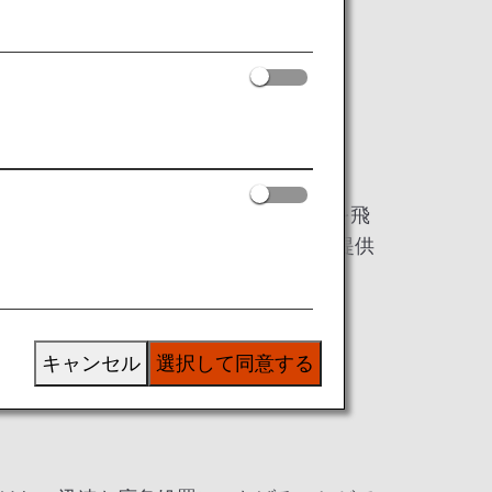
合のサポート体制を整えております。
の方が、24時間365日、世界中どこを飛
（航空会社に対して医療アドバイスを提供
キャンセル
選択して同意する