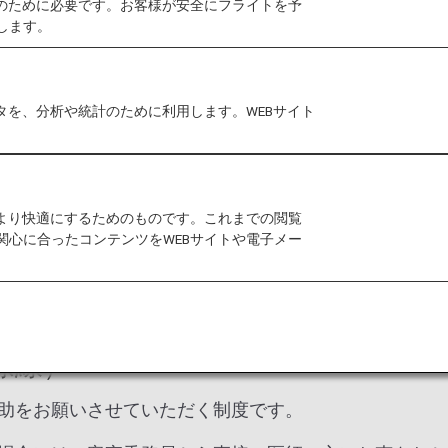
作のために必要です。お客様が安全にフライトを予
します。
利用いただけるよう、機内で急にご体調が悪くなった場
タを、分析や統計のために利用します。WEBサイト
nk」 （国際線）
内より無線などを通じて、客室乗務員や医師、医療関係者
をより快適にするためのものです。これまでの閲覧
アドバイスを受けることができる体制を整えています。
関心に合ったコンテンツをWEBサイトや電子メー
（国際線）
助をお願いさせていただく制度です。