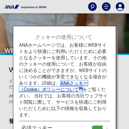
クッキーの使用について
ANAホームページでは、お客様にWEBサイ
WEBサイトでのお手続き
トをより快適にご利用いただくために必要
となるクッキーを使用しています。その他
のクッキーの使用について、お客様が自由
WEBサイトでのお手続き
に決めることができますが、WEBサイトの
いくつかの機能が享受できなくなる場合が
インターネットでご予約の際に、お手伝いをお申し込みいた
あります。詳細は、
ANAクッキー
だく方法のご案内です。
（Cookie）ポリシーについて
をご覧くだ
さい。 当社では、お客様の当社ウェブサイ
ANAウェブサイトでは、予約時または予約後に、搭乗者情報
ト閲覧に際して、サービスを快適にご利用
の入力画面でおからだの状態をご登録いただけます。
いただくために以下の情報を収集しており
ます。
登録できる内容
必須クッキー