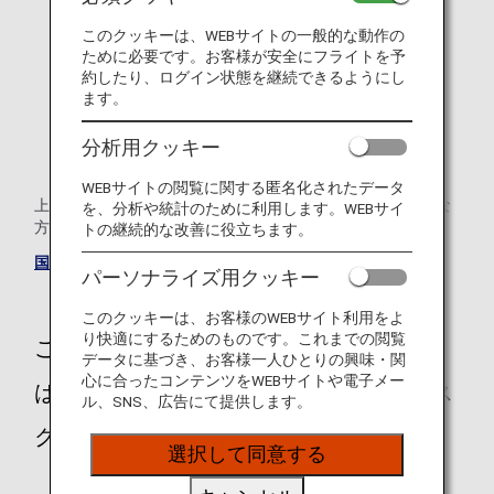
歩行に不自由がある（歩行の程度、車いすの有無など）
このクッキーは、WEBサイトの一般的な動作の
目に不自由がある
ために必要です。お客様が安全にフライトを予
約したり、ログイン状態を継続できるようにし
耳に不自由がある
ます。
妊娠中で出産予定日を含め28日以内のご搭乗*1
分析用クッキー
*1 妊娠中は予約後のみご登録いただけます。
WEBサイトの閲覧に関する匿名化されたデータ
上記以外のお手伝いが必要な場合はANAおからだの不自由な
を、分析や統計のために利用します。WEBサイ
方の相談デスクまでご連絡ください。
トの継続的な改善に役立ちます。
国際線のご予約
パーソナライズ用クッキー
このクッキーは、お客様のWEBサイト利用をよ
り快適にするためのものです。これまでの閲覧
ご不明な点や、ご不安をお持ちのお客様
データに基づき、お客様一人ひとりの興味・関
心に合ったコンテンツをWEBサイトや電子メー
は、ANAおからだの不自由な方の相談デス
ル、SNS、広告にて提供します。
クに遠慮なくお問い合わせください。
選択して同意する