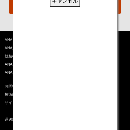
キャンセル
おからだの不自由な方の相談デスク
ANAについて
ANAからのお知らせ
就航都市
ANAがお約束する体験
ANAマイレージクラブ
お問い合わせ
技術的なお問い合わせ（推奨環境）
サイトマップ
運送約款